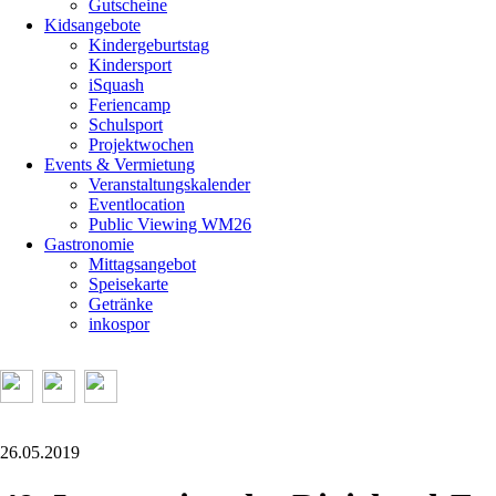
Gutscheine
Kidsangebote
Kindergeburtstag
Kindersport
iSquash
Feriencamp
Schulsport
Projektwochen
Events & Vermietung
Veranstaltungskalender
Eventlocation
Public Viewing WM26
Gastronomie
Mittagsangebot
Speisekarte
Getränke
inkospor
26.05.2019