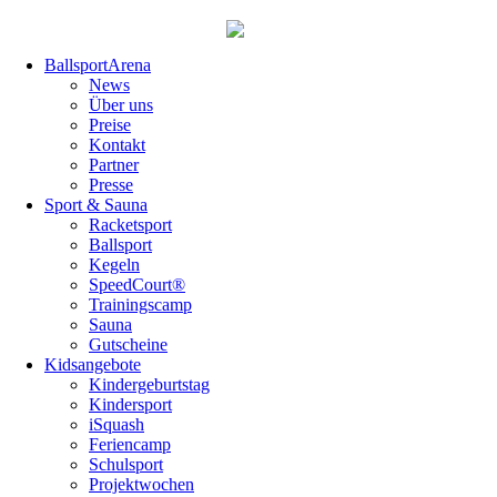
Navigation
BallsportArena
überspringen
News
Über uns
Preise
Kontakt
Partner
Presse
Sport & Sauna
Racketsport
Ballsport
Kegeln
SpeedCourt®
Trainingscamp
Sauna
Gutscheine
Kidsangebote
Kindergeburtstag
Kindersport
iSquash
Feriencamp
Schulsport
Projektwochen