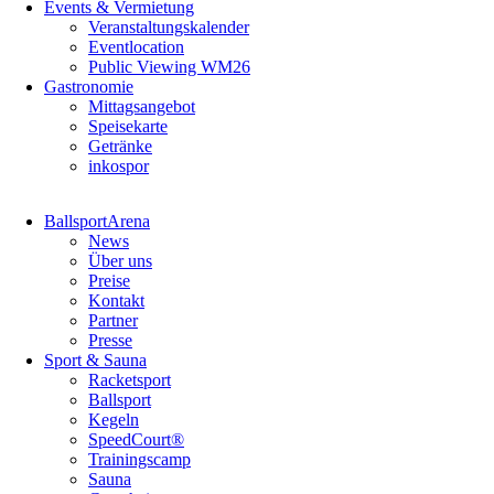
Events & Vermietung
Veranstaltungskalender
Eventlocation
Public Viewing WM26
Gastronomie
Mittagsangebot
Speisekarte
Getränke
inkospor
Navigation
BallsportArena
überspringen
News
Über uns
Preise
Kontakt
Partner
Presse
Sport & Sauna
Racketsport
Ballsport
Kegeln
SpeedCourt®
Trainingscamp
Sauna