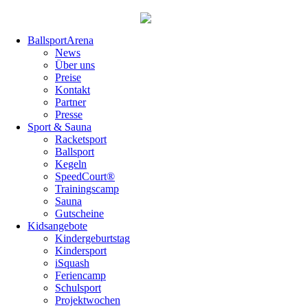
Navigation
BallsportArena
überspringen
News
Über uns
Preise
Kontakt
Partner
Presse
Sport & Sauna
Racketsport
Ballsport
Kegeln
SpeedCourt®
Trainingscamp
Sauna
Gutscheine
Kidsangebote
Kindergeburtstag
Kindersport
iSquash
Feriencamp
Schulsport
Projektwochen