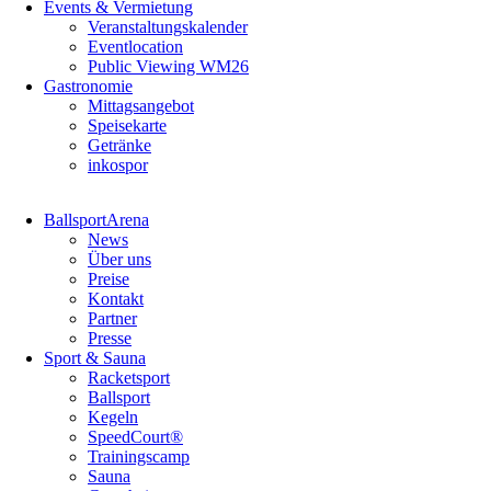
Events & Vermietung
Veranstaltungskalender
Eventlocation
Public Viewing WM26
Gastronomie
Mittagsangebot
Speisekarte
Getränke
inkospor
Navigation
BallsportArena
überspringen
News
Über uns
Preise
Kontakt
Partner
Presse
Sport & Sauna
Racketsport
Ballsport
Kegeln
SpeedCourt®
Trainingscamp
Sauna