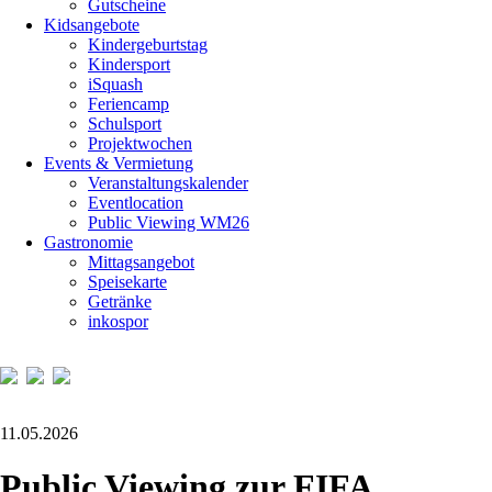
Gutscheine
Kidsangebote
Kindergeburtstag
Kindersport
iSquash
Feriencamp
Schulsport
Projektwochen
Events & Vermietung
Veranstaltungskalender
Eventlocation
Public Viewing WM26
Gastronomie
Mittagsangebot
Speisekarte
Getränke
inkospor
11.05.2026
Public Viewing zur FIFA