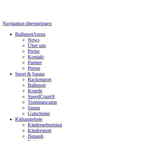
Navigation überspringen
BallsportArena
News
Über uns
Preise
Kontakt
Partner
Presse
Sport & Sauna
Racketsport
Ballsport
Kegeln
SpeedCourt®
Trainingscamp
Sauna
Gutscheine
Kidsangebote
Kindergeburtstag
Kindersport
iSquash