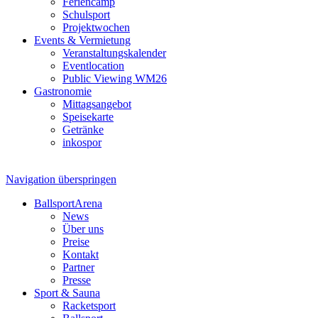
Feriencamp
Schulsport
Projektwochen
Events & Vermietung
Veranstaltungskalender
Eventlocation
Public Viewing WM26
Gastronomie
Mittagsangebot
Speisekarte
Getränke
inkospor
Navigation überspringen
BallsportArena
News
Über uns
Preise
Kontakt
Partner
Presse
Sport & Sauna
Racketsport