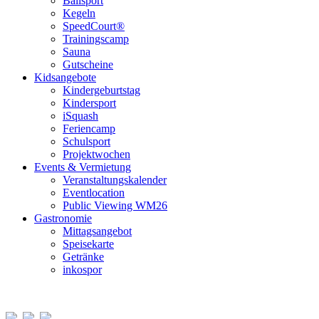
Ballsport
Kegeln
SpeedCourt®
Trainingscamp
Sauna
Gutscheine
Kidsangebote
Kindergeburtstag
Kindersport
iSquash
Feriencamp
Schulsport
Projektwochen
Events & Vermietung
Veranstaltungskalender
Eventlocation
Public Viewing WM26
Gastronomie
Mittagsangebot
Speisekarte
Getränke
inkospor