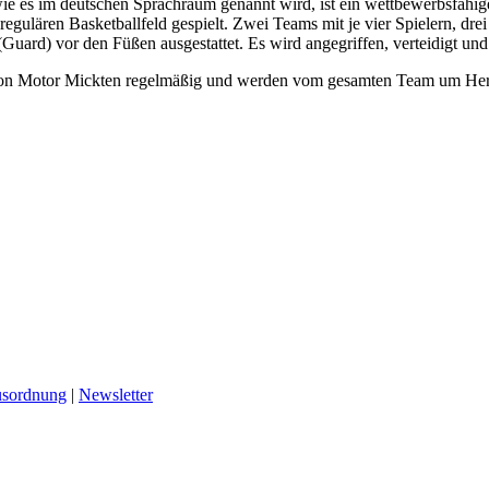
wie es im deutschen Sprachraum genannt wird, ist ein wettbewerbsfähi
 regulären Basketballfeld gespielt. Zwei Teams mit je vier Spielern, d
 (Guard) vor den Füßen ausgestattet. Es wird angegriffen, verteidigt un
er von Motor Mickten regelmäßig und werden vom gesamten Team um Herrn
sordnung
|
Newsletter