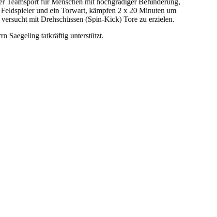
ger Teamsport für Menschen mit hochgradiger Behinderung,
rei Feldspieler und ein Torwart, kämpfen 2 x 20 Minuten um
d versucht mit Drehschüssen (Spin-Kick) Tore zu erzielen.
 Saegeling tatkräftig unterstützt.