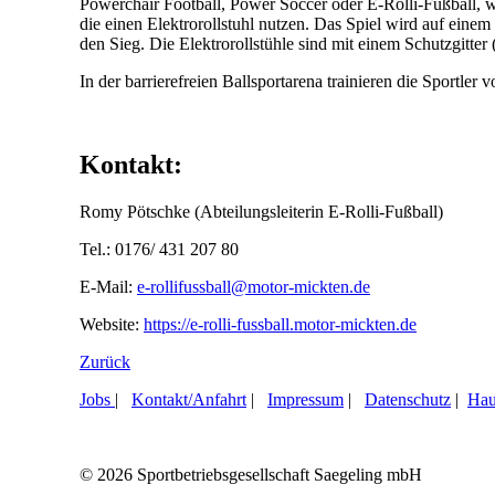
Powerchair Football, Power Soccer oder E-Rolli-Fußball, 
die einen Elektrorollstuhl nutzen. Das Spiel wird auf einem
den Sieg. Die Elektrorollstühle sind mit einem Schutzgitter
In der barrierefreien Ballsportarena trainieren die Sportl
Kontakt:
Romy Pötschke (Abteilungsleiterin E-Rolli-Fußball)
Tel.: 0176/ 431 207 80
E-Mail:
e-rollifussball@motor-mickten.de
Website:
https://e-rolli-fussball.motor-mickten.de
Zurück
Jobs
|
Kontakt/Anfahrt
|
Impressum
|
Datenschutz
|
Hau
© 2026 Sportbetriebsgesellschaft Saegeling mbH