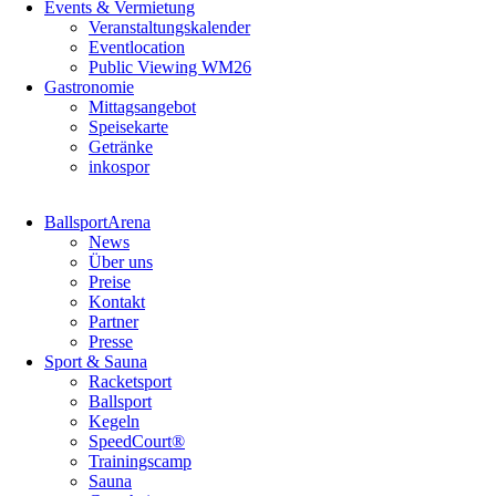
Events & Vermietung
Veranstaltungskalender
Eventlocation
Public Viewing WM26
Gastronomie
Mittagsangebot
Speisekarte
Getränke
inkospor
Navigation
BallsportArena
überspringen
News
Über uns
Preise
Kontakt
Partner
Presse
Sport & Sauna
Racketsport
Ballsport
Kegeln
SpeedCourt®
Trainingscamp
Sauna