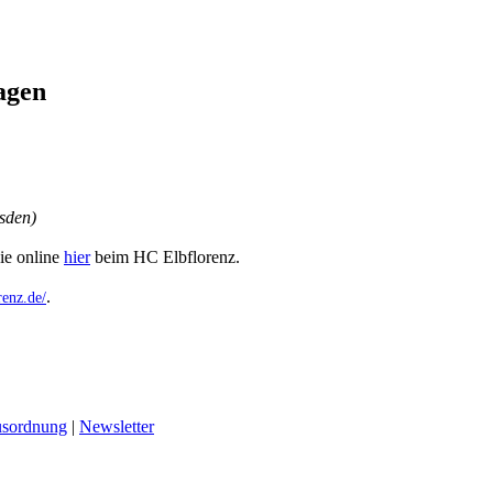
agen
esden)
ie online
hier
beim HC Elbflorenz.
.
enz.de/
sordnung
|
Newsletter