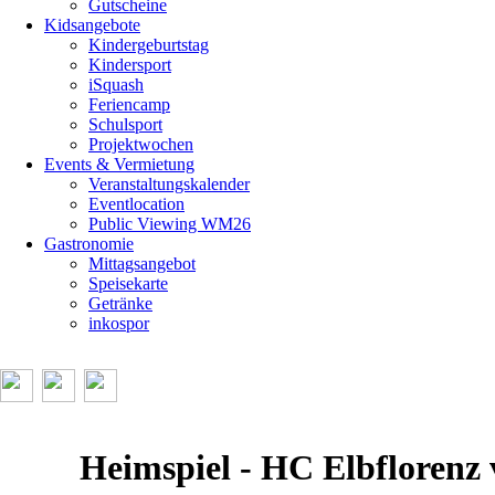
Gutscheine
Kidsangebote
Kindergeburtstag
Kindersport
iSquash
Feriencamp
Schulsport
Projektwochen
Events & Vermietung
Veranstaltungskalender
Eventlocation
Public Viewing WM26
Gastronomie
Mittagsangebot
Speisekarte
Getränke
inkospor
Heimspiel - HC Elbflorenz