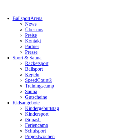
Navigation
BallsportArena
überspringen
News
Über uns
Preise
Kontakt
Partner
Presse
Sport & Sauna
Racketsport
Ballsport
Kegeln
SpeedCourt®
Trainingscamp
Sauna
Gutscheine
Kidsangebote
Kindergeburtstag
Kindersport
iSquash
Feriencamp
Schulsport
Projektwochen