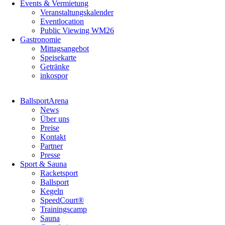
Events & Vermietung
Veranstaltungskalender
Eventlocation
Public Viewing WM26
Gastronomie
Mittagsangebot
Speisekarte
Getränke
inkospor
Navigation
BallsportArena
überspringen
News
Über uns
Preise
Kontakt
Partner
Presse
Sport & Sauna
Racketsport
Ballsport
Kegeln
SpeedCourt®
Trainingscamp
Sauna