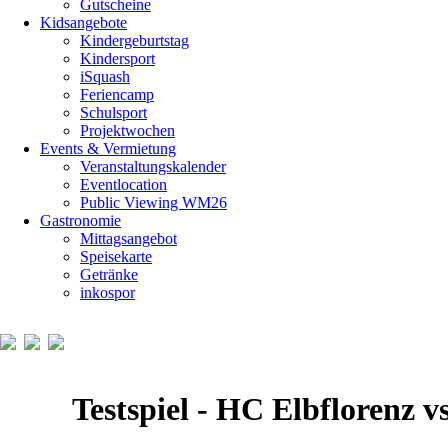
Gutscheine
Kidsangebote
Kindergeburtstag
Kindersport
iSquash
Feriencamp
Schulsport
Projektwochen
Events & Vermietung
Veranstaltungskalender
Eventlocation
Public Viewing WM26
Gastronomie
Mittagsangebot
Speisekarte
Getränke
inkospor
Testspiel - HC Elbflorenz 