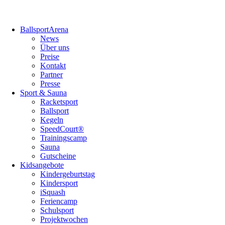
Navigation
BallsportArena
überspringen
News
Über uns
Preise
Kontakt
Partner
Presse
Sport & Sauna
Racketsport
Ballsport
Kegeln
SpeedCourt®
Trainingscamp
Sauna
Gutscheine
Kidsangebote
Kindergeburtstag
Kindersport
iSquash
Feriencamp
Schulsport
Projektwochen