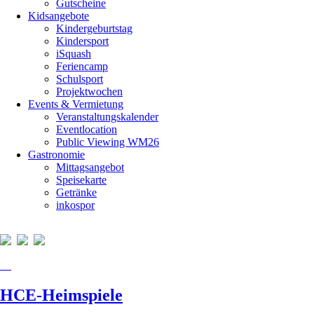
Gutscheine
Kidsangebote
Kindergeburtstag
Kindersport
iSquash
Feriencamp
Schulsport
Projektwochen
Events & Vermietung
Veranstaltungskalender
Eventlocation
Public Viewing WM26
Gastronomie
Mittagsangebot
Speisekarte
Getränke
inkospor
HCE-Heimspiele