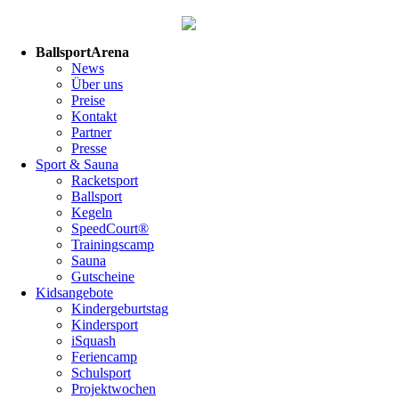
Navigation
BallsportArena
überspringen
News
Über uns
Preise
Kontakt
Partner
Presse
Sport & Sauna
Racketsport
Ballsport
Kegeln
SpeedCourt®
Trainingscamp
Sauna
Gutscheine
Kidsangebote
Kindergeburtstag
Kindersport
iSquash
Feriencamp
Schulsport
Projektwochen