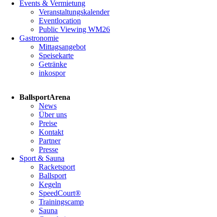
Events & Vermietung
Veranstaltungskalender
Eventlocation
Public Viewing WM26
Gastronomie
Mittagsangebot
Speisekarte
Getränke
inkospor
Navigation
BallsportArena
überspringen
News
Über uns
Preise
Kontakt
Partner
Presse
Sport & Sauna
Racketsport
Ballsport
Kegeln
SpeedCourt®
Trainingscamp
Sauna