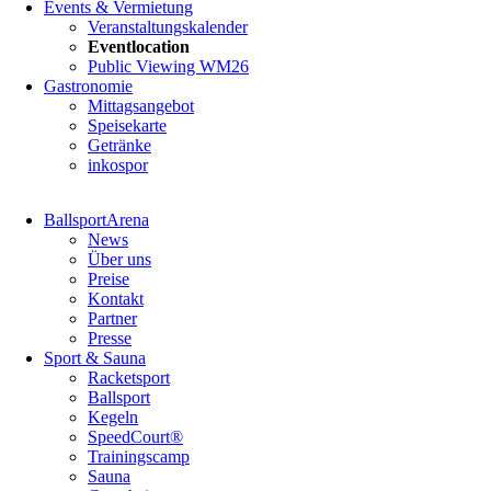
Events & Vermietung
Veranstaltungskalender
Eventlocation
Public Viewing WM26
Gastronomie
Mittagsangebot
Speisekarte
Getränke
inkospor
Navigation
BallsportArena
überspringen
News
Über uns
Preise
Kontakt
Partner
Presse
Sport & Sauna
Racketsport
Ballsport
Kegeln
SpeedCourt®
Trainingscamp
Sauna