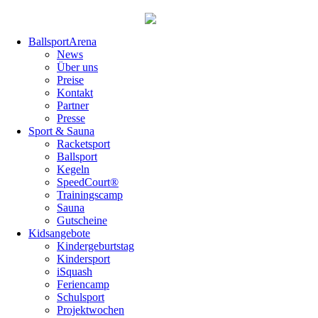
Navigation
BallsportArena
überspringen
News
Über uns
Preise
Kontakt
Partner
Presse
Sport & Sauna
Racketsport
Ballsport
Kegeln
SpeedCourt®
Trainingscamp
Sauna
Gutscheine
Kidsangebote
Kindergeburtstag
Kindersport
iSquash
Feriencamp
Schulsport
Projektwochen