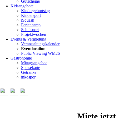
Gutscheine
Kidsangebote
Kindergeburtstag
Kindersport
iSquash
Feriencamp
Schulsport
Projektwochen
Events & Vermietung
Veranstaltungskalender
Eventlocation
Public Viewing WM26
Gastronomie
Mittagsangebot
Speisekarte
Getränke
inkospor
Miete jetz