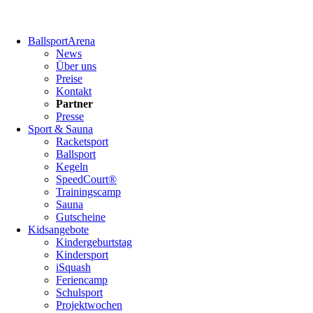
Navigation
BallsportArena
überspringen
News
Über uns
Preise
Kontakt
Partner
Presse
Sport & Sauna
Racketsport
Ballsport
Kegeln
SpeedCourt®
Trainingscamp
Sauna
Gutscheine
Kidsangebote
Kindergeburtstag
Kindersport
iSquash
Feriencamp
Schulsport
Projektwochen