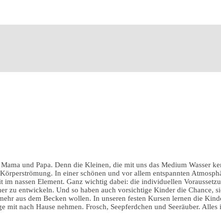
Mama und Papa. Denn die Kleinen, die mit uns das Medium Wasser kenn
er Körperströmung. In einer schönen und vor allem entspannten Atmosp
eit im nassen Element. Ganz wichtig dabei: die individuellen Vorausset
r zu entwickeln. Und so haben auch vorsichtige Kinder die Chance, 
t mehr aus dem Becken wollen. In unseren festen Kursen lernen die Kin
olge mit nach Hause nehmen. Frosch, Seepferdchen und Seeräuber. Alles