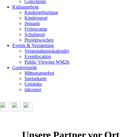
Gutscheine
Kidsangebote
Kindergeburtstag
Kindersport
iSquash
Feriencamp
Schulsport
Projektwochen
Events & Vermietung
Veranstaltungskalender
Eventlocation
Public Viewing WM26
Gastronomie
Mittagsangebot
Speisekarte
Getränke
inkospor
Unsere Partner vor Ort