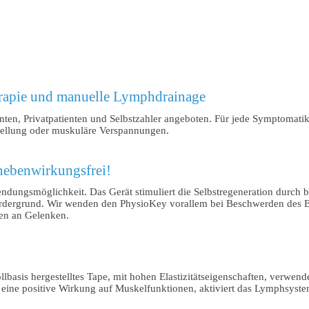
rapie und manuelle Lymphdrainage
nten, Privatpatienten und Selbstzahler angeboten. Für jede Symptoma
llung oder muskuläre Verspannungen.
nebenwirkungsfrei!
ndungsmöglichkeit. Das Gerät stimuliert die Selbstregeneration durch
Vordergrund. Wir wenden den PhysioKey vorallem bei Beschwerden des
en an Gelenken.
sis hergestelltes Tape, mit hohen Elastizitätseigenschaften, verwende
 eine positive Wirkung auf Muskelfunktionen, aktiviert das Lymphsyst