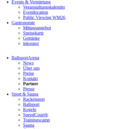
Events & Vermietung
Veranstaltungskalender
Eventlocation
Public Viewing WM26
Gastronomie
Mittagsangebot
Speisekarte
Getränke
inkospor
Navigation
BallsportArena
überspringen
News
Über uns
Preise
Kontakt
Partner
Presse
Sport & Sauna
Racketsport
Ballsport
Kegeln
SpeedCourt®
Trainingscamp
Sauna