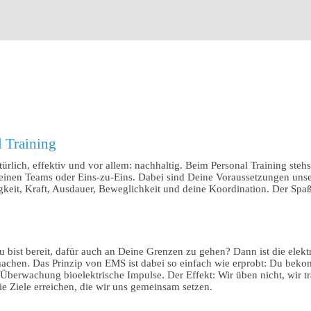
l Training
türlich, effektiv und vor allem: nachhaltig. Beim Personal Training steh
inen Teams oder Eins-zu-Eins. Dabei sind Deine Voraussetzungen unser
igkeit, Kraft, Ausdauer, Beweglichkeit und deine Koordination. Der Spa
Du bist bereit, dafür auch an Deine Grenzen zu gehen? Dann ist die ele
 machen. Das Prinzip von EMS ist dabei so einfach wie erprobt: Du bek
er Überwachung bioelektrische Impulse. Der Effekt: Wir üben nicht, wir
ie Ziele erreichen, die wir uns gemeinsam setzen.