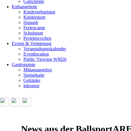
Gutscheine
Kidsangebote
Kindergeburtstag
Kindersport
iSquash
Feriencamp
Schulsport
Projektwochen
Events & Vermietung
Veranstaltungskalender
Eventlocation
Public Viewing WM26
Gastronomie
Mittagsangebot
Speisekarte
Getränke
inkospor
News aus der BallsportA