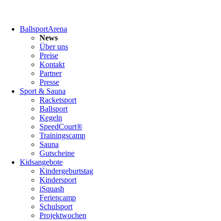
Navigation
BallsportArena
überspringen
News
Über uns
Preise
Kontakt
Partner
Presse
Sport & Sauna
Racketsport
Ballsport
Kegeln
SpeedCourt®
Trainingscamp
Sauna
Gutscheine
Kidsangebote
Kindergeburtstag
Kindersport
iSquash
Feriencamp
Schulsport
Projektwochen