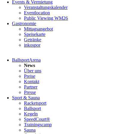
Events & Vermietung
Veranstaltungskalender
Eventlocation
Public Viewing WM26
Gastronomie
Mittagsangebot
Speisekarte
Getränke
inkospor
Navigation
BallsportArena
überspringen
News
Über uns
Preise
Kontakt
Partner
Presse
Sport & Sauna
Racketsport
Ballsport
Kegeln
SpeedCourt®
Trainingscamp
Sauna