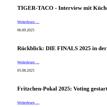
der
TIGER-TACO - Interview mit Küche
BallsportARENA
Dresden
TIGER-
Weiterlesen …
TACO
06.09.2025
-
Interview
mit
Küchenchef
Rückblick: DIE FINALS 2025 in de
Philipp
Klötzer
Rückblick:
Weiterlesen …
DIE
05.08.2025
FINALS
2025
in
der
Fritzchen-Pokal 2025: Voting gestar
BallsportARENA
Fritzchen-
Weiterlesen …
Pokal