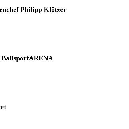
nchef Philipp Klötzer
r BallsportARENA
tet