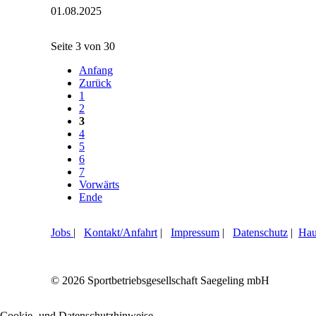
01.08.2025
2025:
Voting
gestartet
Seite 3 von 30
Anfang
Zurück
1
2
3
4
5
6
7
Vorwärts
Ende
Jobs
|
Kontakt/Anfahrt
|
Impressum
|
Datenschutz
|
Hau
© 2026 Sportbetriebsgesellschaft Saegeling mbH
Cookie- und Datenschutzhinweise