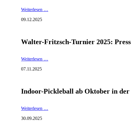
für
Ulf
Pressegespräch
Weiterlesen …
Kirsten
mit
09.12.2025
QUEENZ
OF
PIANO
Walter-Fritzsch-Turnier 2025: Pre
Walter-
Weiterlesen …
Fritzsch-
07.11.2025
Turnier
2025:
Pressekonferenz
und
Indoor-Pickleball ab Oktober in d
Gruppenauslosung
Indoor-
Weiterlesen …
Pickleball
30.09.2025
ab
Oktober
in