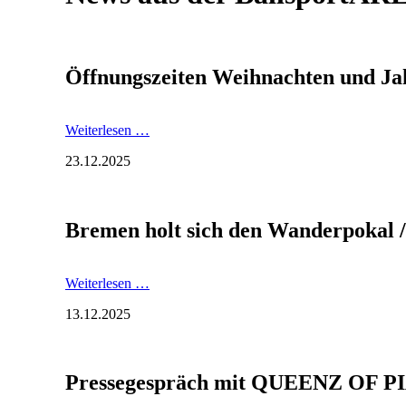
Öffnungszeiten Weihnachten und Ja
Öffnungszeiten
Weiterlesen …
Weihnachten
23.12.2025
und
Jahreswechsel
Bremen holt sich den Wanderpokal /
Bremen
Weiterlesen …
holt
13.12.2025
sich
den
Wanderpokal
/
Pressegespräch mit QUEENZ OF 
Besondere
Trophäe